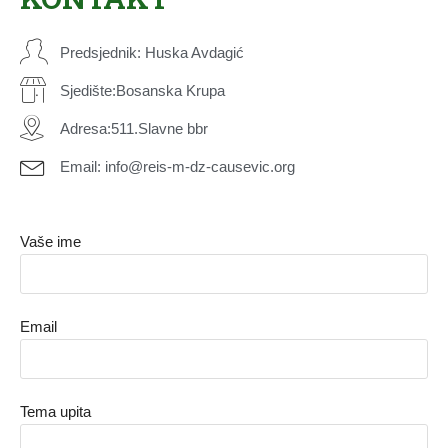
Predsjednik: Huska Avdagić
Sjedište:Bosanska Krupa
Adresa:511.Slavne bbr
Email: info@reis-m-dz-causevic.org
Vaše ime
Email
Tema upita