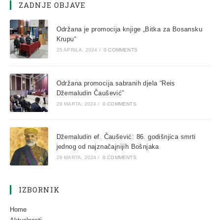
ZADNJE OBJAVE
Održana je promocija knjige „Bitka za Bosansku
Krupu“
25 APRILA, 2024
/
0 COMMENTS
Održana promocija sabranih djela “Reis
Džemaludin Čaušević”
29 MARTA, 2024
/
0 COMMENTS
Džemaludin ef. Čaušević: 86. godišnjica smrti
jednog od najznačajnijih Bošnjaka
28 MARTA, 2024
/
0 COMMENTS
IZBORNIK
Home