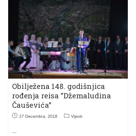
Obilježena 148. godišnjica
rođenja reisa “Džemaludina
Čauševića”
27 Decembra, 2018
Vijesti
…