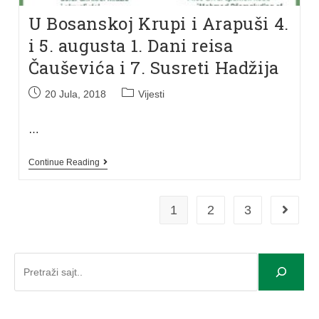
U Bosanskoj Krupi i Arapuši 4.
i 5. augusta 1. Dani reisa
Čauševića i 7. Susreti Hadžija
20 Jula, 2018
Vijesti
…
Continue Reading
1
2
3