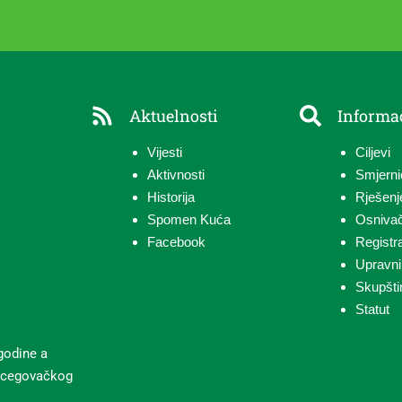
Aktuelnosti
Informac
Vijesti
Ciljevi
Aktivnosti
Smjerni
Historija
Rješenj
Spomen Kuća
Osnivač
Facebook
Registra
Upravni
Skupšti
Statut
godine a
ercegovačkog