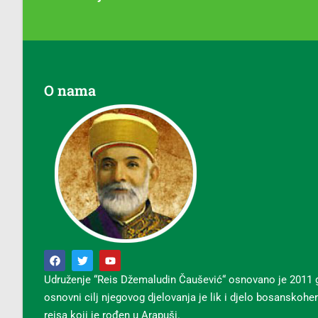
O nama
Udruženje “Reis Džemaludin Čaušević“ osnovano je 2011 
osnovni cilj njegovog djelovanja je lik i djelo bosanskoh
reisa koji je rođen u Arapuši.