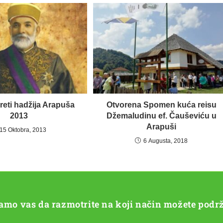
reti hadžija Arapuša
Otvorena Spomen kuća reisu
2013
Džemaludinu ef. Čauševiću u
Arapuši
15 Oktobra, 2013
6 Augusta, 2018
vamo vas da razmotrite na koji način možete podrž