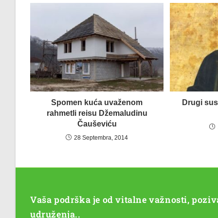
Spomen kuća uvaženom
Drugi sus
rahmetli reisu Džemaludinu
Čauševiću
28 Septembra, 2014
Vaša podrška je od vitalne važnosti, pozi
udruženja..