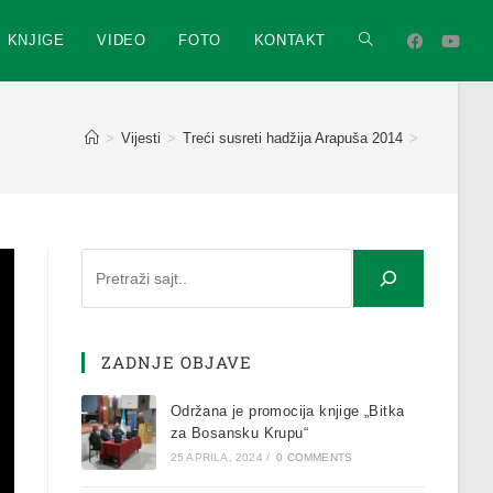
KNJIGE
VIDEO
FOTO
KONTAKT
>
Vijesti
>
Treći susreti hadžija Arapuša 2014
>
ZADNJE OBJAVE
Održana je promocija knjige „Bitka
za Bosansku Krupu“
25 APRILA, 2024
/
0 COMMENTS