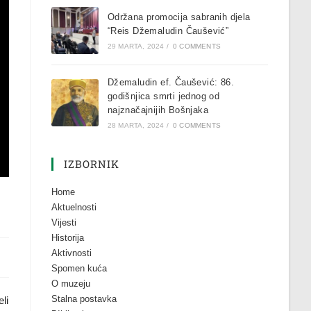
Održana promocija sabranih djela
“Reis Džemaludin Čaušević”
29 MARTA, 2024
/
0 COMMENTS
Džemaludin ef. Čaušević: 86.
godišnjica smrti jednog od
najznačajnijih Bošnjaka
28 MARTA, 2024
/
0 COMMENTS
IZBORNIK
Home
Aktuelnosti
Vijesti
Historija
Aktivnosti
Spomen kuća
O muzeju
Stalna postavka
li