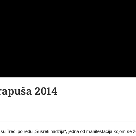
Arapuša 2014
Treći po redu „Susreti hadžija“, jedna od manifestacija kojom se že