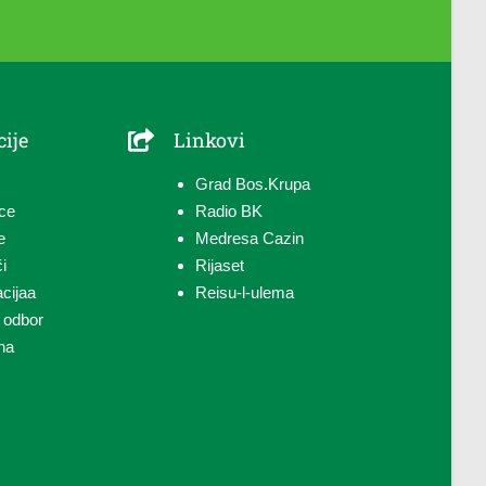
ije
Linkovi
Grad Bos.Krupa
ce
Radio BK
e
Medresa Cazin
i
Rijaset
cija
a
Reisu-l-ulema
 odbor
na