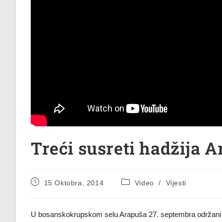
Treći susreti hadžija 
15 Oktobra, 2014
Video
/
Vijesti
U bosanskokrupskom selu Arapuša 27. septembra održani su 